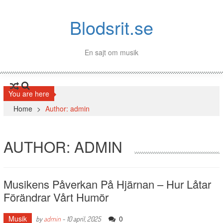
Blodsrit.se
En sajt om musik
You are here
Home
>
Author: admin
AUTHOR:
ADMIN
Musikens Påverkan På Hjärnan – Hur Låtar
Förändrar Vårt Humör
Musik
0
by
admin
-
10 april, 2025